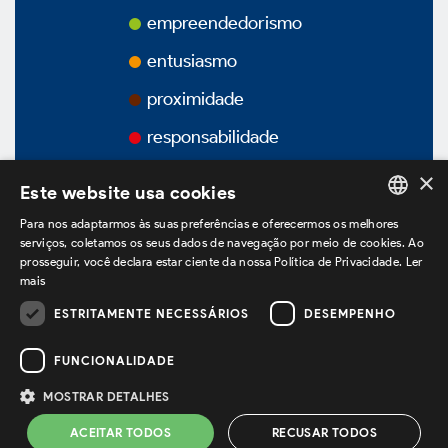
Prêmios
empreendedorismo
entusiasmo
Vídeos
proximidade
Podcasts
responsabilidade
×
Este website usa cookies
Para nos adaptarmos às suas preferências e oferecermos os melhores
PORTUGUESE
Governança Corporativa
serviços, coletamos os seus dados de navegação por meio de cookies. Ao
prosseguir, você declara estar ciente da nossa Política de Privacidade.
Ler
ENGLISH
mais
SPANISH
ESTRITAMENTE NECESSÁRIOS
DESEMPENHO
estamos no LinkedIn
Visão Geral
FUNCIONALIDADE
Estatuto Social
MOSTRAR DETALHES
Política de Privacidade
Termos de Uso
ACEITAR TODOS
RECUSAR TODOS
Powered by
MZ