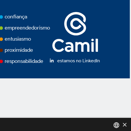
confiança
empreendedorismo
entusiasmo
proximidade
estamos no LinkedIn
responsabilidade
×
ivacidade
Termos de Uso
Powered by
MZ