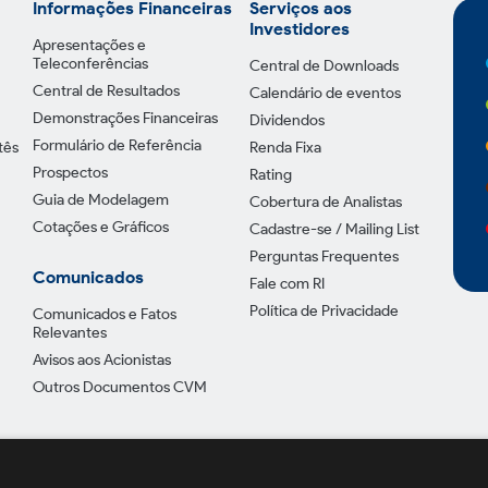
Informações Financeiras
Serviços aos
Investidores
Apresentações e
Teleconferências
Central de Downloads
Central de Resultados
Calendário de eventos
Demonstrações Financeiras
Dividendos
Formulário de Referência
tês
Renda Fixa
Prospectos
Rating
Guia de Modelagem
Cobertura de Analistas
Cotações e Gráficos
Cadastre-se / Mailing List
Perguntas Frequentes
Comunicados
Fale com RI
Política de Privacidade
Comunicados e Fatos
Relevantes
Avisos aos Acionistas
Outros Documentos CVM
Política de Pr