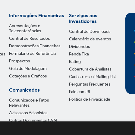
Informações Financeiras
Serviços aos
Investidores
Apresentações e
Teleconferências
Central de Downloads
Central de Resultados
Calendário de eventos
Demonstrações Financeiras
Dividendos
Formulário de Referência
tês
Renda Fixa
Prospectos
Rating
Guia de Modelagem
Cobertura de Analistas
Cotações e Gráficos
Cadastre-se / Mailing List
Perguntas Frequentes
Comunicados
Fale com RI
Política de Privacidade
Comunicados e Fatos
Relevantes
Avisos aos Acionistas
Outros Documentos CVM