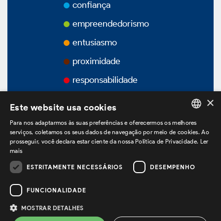
Prêmios
confiança
empreendedorismo
Vídeos
entusiasmo
proximidade
Podcasts
responsabilidade
×
Este website usa cookies
Governança Corporativa
Para nos adaptarmos às suas preferências e oferecermos os melhores
PORTUGUESE
serviços, coletamos os seus dados de navegação por meio de cookies. Ao
prosseguir, você declara estar ciente da nossa Política de Privacidade.
Ler
ENGLISH
mais
Visão Geral
SPANISH
ESTRITAMENTE NECESSÁRIOS
DESEMPENHO
estamos no LinkedIn
Estatuto Social
FUNCIONALIDADE
MOSTRAR DETALHES
Política de Privacidade
Termos de Uso
Estrutura Acionária