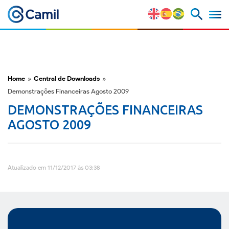
Camil
Perfil Corporativo
Nossas Marcas
Home
»
Central de Downloads
»
Demonstrações Financeiras Agosto 2009
Estratégia e Vantagens
DEMONSTRAÇÕES FINANCEIRAS
Competitivas
AGOSTO 2009
Fatores de Risco
Atualizado em 11/12/2017 às 03:38
M&A e Mercado de Capitais
ESG