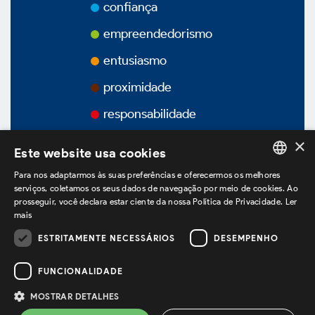
Prêmios
confiança
empreendedorismo
Vídeos
entusiasmo
proximidade
Podcasts
responsabilidade
×
Este website usa cookies
Governança Corporativa
Para nos adaptarmos às suas preferências e oferecermos os melhores
PORTUGUESE
serviços, coletamos os seus dados de navegação por meio de cookies. Ao
prosseguir, você declara estar ciente da nossa Política de Privacidade.
Ler
ENGLISH
mais
Visão Geral
SPANISH
ESTRITAMENTE NECESSÁRIOS
DESEMPENHO
estamos no LinkedIn
Estatuto Social
FUNCIONALIDADE
MOSTRAR DETALHES
Política de Privacidade
Termos de Uso
Estrutura Acionária