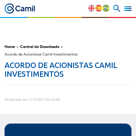
Camil
Perfil Corporativo
Nossas Marcas
Home
»
Central de Downloads
»
Acordo de Acionistas Camil Investimentos
Estratégia e Vantagens
ACORDO DE ACIONISTAS CAMIL
Competitivas
INVESTIMENTOS
Fatores de Risco
Atualizado em 11/12/2017 às 03:44
M&A e Mercado de Capitais
ESG