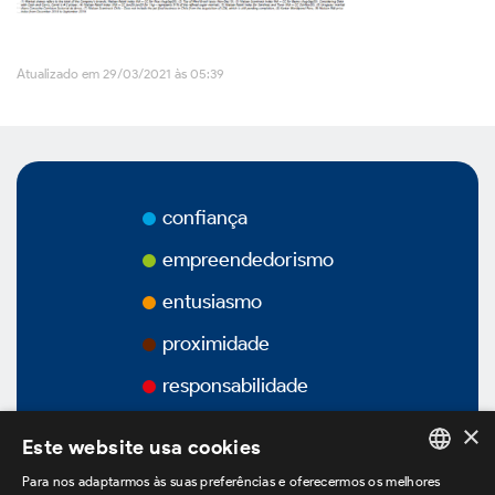
Vídeos
Atualizado em 29/03/2021 às 05:39
Podcasts
confiança
Governança Corporativa
empreendedorismo
entusiasmo
Visão Geral
proximidade
responsabilidade
Estatuto Social
×
Este website usa cookies
Estrutura Acionária
Para nos adaptarmos às suas preferências e oferecermos os melhores