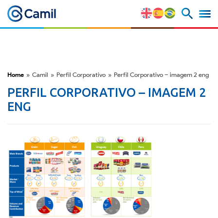
Perfil Corporativo
Nossas Marcas
Home
»
Camil
»
Perfil Corporativo
»
Perfil Corporativo – imagem 2 eng
Estratégia e Vantagens
PERFIL CORPORATIVO – IMAGEM 2
Competitivas
ENG
Fatores de Risco
M&A e Mercado de Capitais
ESG
Prêmios