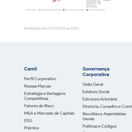
Atualizado em 07/07/2022 às 03:41
Camil
Governança
Corporativa
Perfil Corporativo
Visão Geral
Nossas Marcas
Estatuto Social
Estratégia e Vantagens
Competitivas
Estrutura Acionária
Fatores de Risco
Diretoria, Conselho e Comi
M&A e Mercado de Capitais
Reuniões e Assembleias
Gerais
ESG
Políticas e Códigos
Prêmios