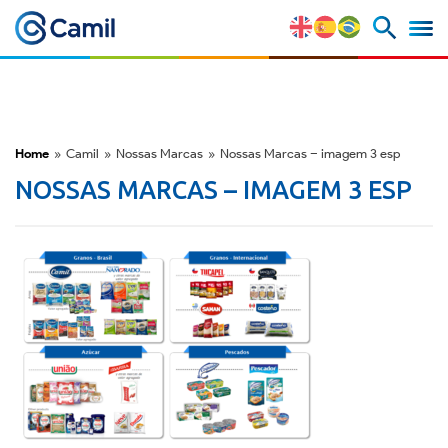
Perfil Corporativo
Nossas Marcas
Home
»
Camil
»
Nossas Marcas
»
Nossas Marcas – imagem 3 esp
Estratégia e Vantagens
NOSSAS MARCAS – IMAGEM 3 ESP
Competitivas
Fatores de Risco
M&A e Mercado de Capitais
ESG
Prêmios