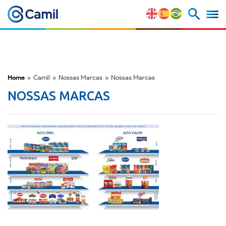
Perfil Corporativo
Nossas Marcas
Home
»
Camil
»
Nossas Marcas
»
Nossas Marcas
Estratégia e Vantagens
NOSSAS MARCAS
Competitivas
Fatores de Risco
M&A e Mercado de Capitais
ESG
Prêmios