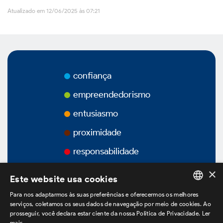
Atualizado em 12/06/2025 às 07:21
Vídeos
Podcasts
confiança
empreendedorismo
Governança Corporativa
entusiasmo
proximidade
responsabilidade
Visão Geral
×
Este website usa cookies
Estatuto Social
Para nos adaptarmos às suas preferências e oferecermos os melhores
PORTUGUESE
serviços, coletamos os seus dados de navegação por meio de cookies. Ao
Estrutura Acionária
prosseguir, você declara estar ciente da nossa Política de Privacidade.
Ler
ENGLISH
mais