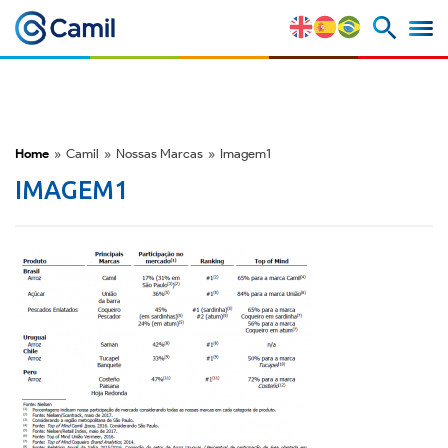
Perfil Corporativo
Nossas Marcas
Home
»
Camil
»
Nossas Marcas
»
Imagem1
Estratégia e Vantagens
IMAGEM1
Competitivas
Fatores de Risco
M&A e Mercado de Capitais
ESG
Prêmios