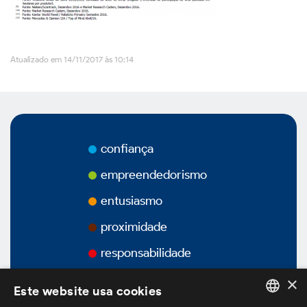
Vídeos
Atualizado em 14/11/2017 às 10:14
Podcasts
Governança Corporativa
confiança
empreendedorismo
entusiasmo
Visão Geral
proximidade
Estatuto Social
responsabilidade
×
Estrutura Acionária
Este website usa cookies