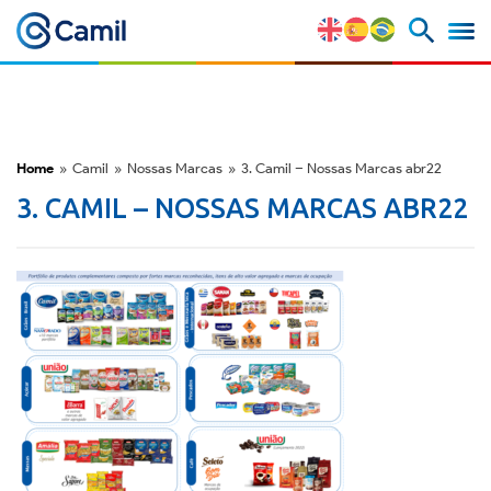
Perfil Corporativo
Nossas Marcas
Home
»
Camil
»
Nossas Marcas
»
3. Camil – Nossas Marcas abr22
Estratégia e Vantagens
3. CAMIL – NOSSAS MARCAS ABR22
Competitivas
Fatores de Risco
M&A e Mercado de Capitais
ESG
Prêmios