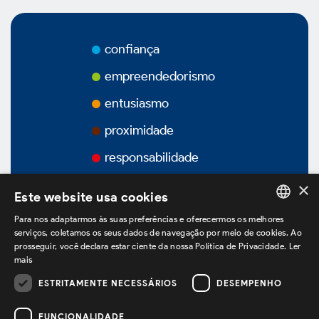
Prêmios
Vídeos
confiança
empreendedorismo
Podcasts
entusiasmo
proximidade
responsabilidade
Governança Corporativa
×
Este website usa cookies
Para nos adaptarmos às suas preferências e oferecermos os melhores
Visão Geral
PORTUGUESE
serviços, coletamos os seus dados de navegação por meio de cookies. Ao
prosseguir, você declara estar ciente da nossa Política de Privacidade.
Ler
ENGLISH
mais
Estatuto Social
SPANISH
ESTRITAMENTE NECESSÁRIOS
DESEMPENHO
estamos no LinkedIn
Estrutura Acionária
FUNCIONALIDADE