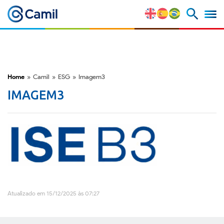
Perfil Corporativo
Nossas Marcas
Home
»
Camil
»
ESG
»
Imagem3
IMAGEM3
Estratégia e Vantagens
Competitivas
Fatores de Risco
M&A e Mercado de Capitais
Atualizado em 15/12/2025 às 07:27
ESG