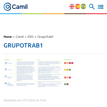
Perfil Corporativo
Nossas Marcas
Home
»
Camil
»
ESG
»
GrupoTrab1
GRUPOTRAB1
Estratégia e Vantagens
Competitivas
Fatores de Risco
M&A e Mercado de Capitais
ESG
Atualizado em 17/11/2022 às 12:56