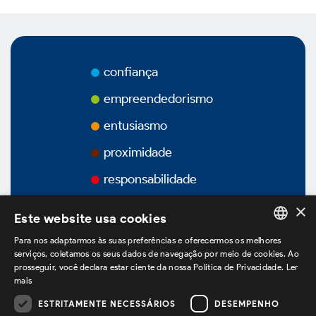
Prêmios
Vídeos
confiança
Podcasts
empreendedorismo
entusiasmo
proximidade
Governança Corporativa
responsabilidade
×
Este website usa cookies
Visão Geral
Para nos adaptarmos às suas preferências e oferecermos os melhores
PORTUGUESE
serviços, coletamos os seus dados de navegação por meio de cookies. Ao
Estatuto Social
prosseguir, você declara estar ciente da nossa Política de Privacidade.
Ler
ENGLISH
mais
SPANISH
Estrutura Acionária
ESTRITAMENTE NECESSÁRIOS
DESEMPENHO
estamos no LinkedIn