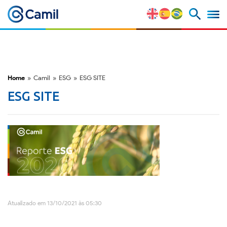
Perfil Corporativo
Nossas Marcas
Home
»
Camil
»
ESG
»
ESG SITE
ESG SITE
Estratégia e Vantagens
Competitivas
Fatores de Risco
M&A e Mercado de Capitais
ESG
Atualizado em 13/10/2021 às 05:30