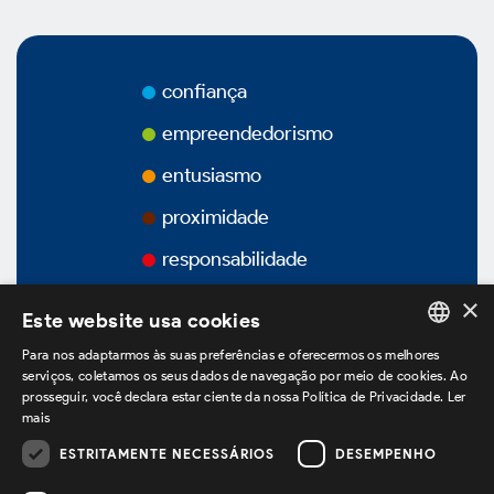
Prêmios
Vídeos
confiança
Podcasts
empreendedorismo
entusiasmo
proximidade
Governança Corporativa
responsabilidade
×
Este website usa cookies
Visão Geral
Para nos adaptarmos às suas preferências e oferecermos os melhores
PORTUGUESE
serviços, coletamos os seus dados de navegação por meio de cookies. Ao
prosseguir, você declara estar ciente da nossa Política de Privacidade.
Ler
ENGLISH
Estatuto Social
mais
SPANISH
ESTRITAMENTE NECESSÁRIOS
DESEMPENHO
estamos no LinkedIn
Estrutura Acionária