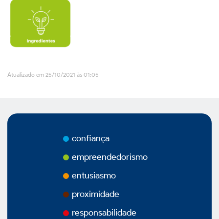
Vídeos
Podcasts
Atualizado em 25/10/2021 às 01:05
Governança Corporativa
confiança
Visão Geral
empreendedorismo
Estatuto Social
entusiasmo
proximidade
Estrutura Acionária
responsabilidade