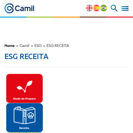
Perfil Corporativo
Nossas Marcas
Home
»
Camil
»
ESG
»
ESG RECEITA
Estratégia e Vantagens
ESG RECEITA
Competitivas
Fatores de Risco
M&A e Mercado de Capitais
ESG
Prêmios