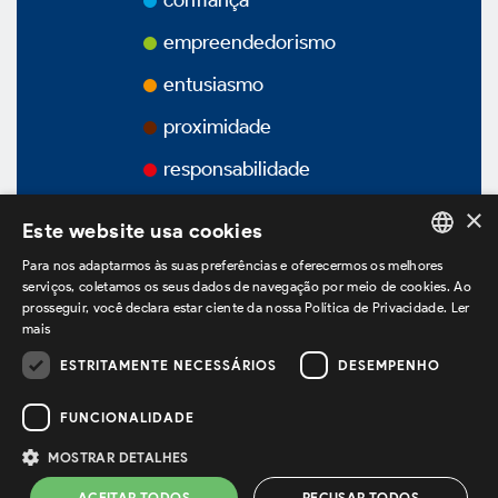
confiança
Prêmios
empreendedorismo
Vídeos
entusiasmo
proximidade
Podcasts
responsabilidade
×
Este website usa cookies
Para nos adaptarmos às suas preferências e oferecermos os melhores
Governança Corporativa
PORTUGUESE
serviços, coletamos os seus dados de navegação por meio de cookies. Ao
prosseguir, você declara estar ciente da nossa Política de Privacidade.
Ler
ENGLISH
mais
SPANISH
Visão Geral
ESTRITAMENTE NECESSÁRIOS
DESEMPENHO
estamos no LinkedIn
FUNCIONALIDADE
Estatuto Social
MOSTRAR DETALHES
Política de Privacidade
Termos de Uso
ACEITAR TODOS
RECUSAR TODOS