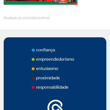
Vídeos
Atualizado em 22/12/2023 às 09:40
Podcasts
confiança
Governança Corporativa
empreendedorismo
entusiasmo
Visão Geral
proximidade
responsabilidade
Estatuto Social
Estrutura Acionária