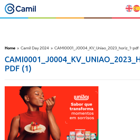
Perfil Corporativo
Nossas Marcas
Home
»
Camil Day 2024
»
CAMI0001_J0004_KV_Uniao_2023_horiz_1-pdf (
CAMI0001_J0004_KV_UNIAO_2023_H
Estratégia e Vantagens Competitivas
PDF (1)
Fatores de Risco
M&A e Mercado de Capitais
ESG
Prêmios