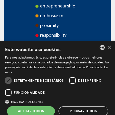
Awards
entrepreneurship
enthusiasm
Videos
proximity
Podcasts
responsibility
×
Este website usa cookies
Para nos adaptarmos às suas preferências e oferecermos os melhores
PORTUGUESE
Corporate Governance
serviços, coletamos os seus dados de navegação por meio de cookies. Ao
prosseguir, você declara estar ciente da nossa Política de Privacidade.
Ler
ENGLISH
mais
SPANISH
ESTRITAMENTE NECESSÁRIOS
DESEMPENHO
we are on LinkedIn
Overview
FUNCIONALIDADE
Bylaws
MOSTRAR DETALHES
Privacy Policy *
Terms of use *
ACEITAR TODOS
RECUSAR TODOS
Powered by
MZ