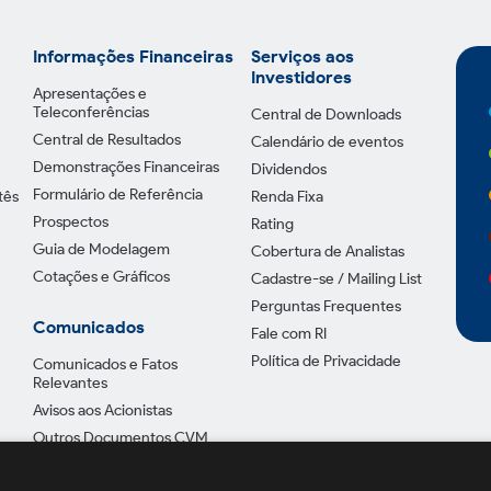
Informações Financeiras
Serviços aos
Investidores
Apresentações e
Teleconferências
Central de Downloads
Central de Resultados
Calendário de eventos
Demonstrações Financeiras
Dividendos
Formulário de Referência
tês
Renda Fixa
Prospectos
Rating
Guia de Modelagem
Cobertura de Analistas
Cotações e Gráficos
Cadastre-se / Mailing List
Perguntas Frequentes
Comunicados
Fale com RI
Política de Privacidade
Comunicados e Fatos
Relevantes
Avisos aos Acionistas
Outros Documentos CVM