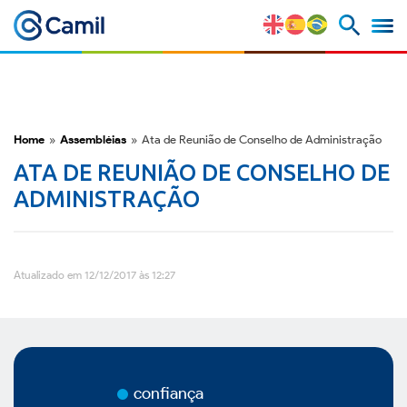
Camil
Perfil Corporativo
Nossas Marcas
Home
»
Assembléias
»
Ata de Reunião de Conselho de Administração
ATA DE REUNIÃO DE CONSELHO DE
Estratégia e Vantagens
ADMINISTRAÇÃO
Competitivas
Fatores de Risco
Atualizado em 12/12/2017 às 12:27
M&A e Mercado de Capitais
ESG
confiança