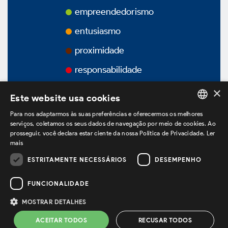
Prêmios
empreendedorismo
entusiasmo
Vídeos
proximidade
Podcasts
responsabilidade
×
Este website usa cookies
Para nos adaptarmos às suas preferências e oferecermos os melhores
PORTUGUESE
Governança Corporativa
serviços, coletamos os seus dados de navegação por meio de cookies. Ao
prosseguir, você declara estar ciente da nossa Política de Privacidade.
Ler
ENGLISH
mais
SPANISH
ESTRITAMENTE NECESSÁRIOS
DESEMPENHO
estamos no LinkedIn
Visão Geral
FUNCIONALIDADE
Estatuto Social
MOSTRAR DETALHES
Política de Privacidade
Termos de Uso
ACEITAR TODOS
RECUSAR TODOS
Powered by
MZ