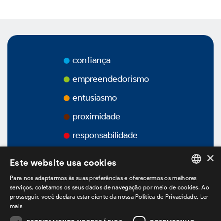
Vídeos
Podcasts
confiança
empreendedorismo
entusiasmo
Governança Corporativa
proximidade
responsabilidade
×
Visão Geral
Este website usa cookies
Para nos adaptarmos às suas preferências e oferecermos os melhores
Estatuto Social
PORTUGUESE
serviços, coletamos os seus dados de navegação por meio de cookies. Ao
prosseguir, você declara estar ciente da nossa Política de Privacidade.
Ler
ENGLISH
mais
Estrutura Acionária
SPANISH