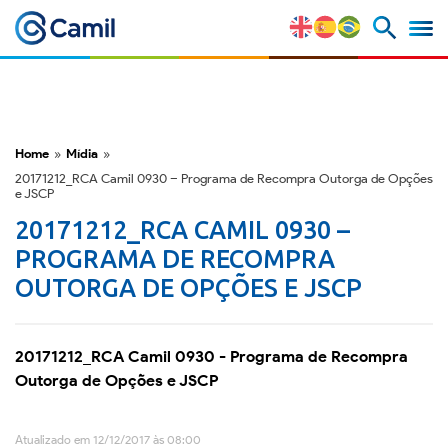
Perfil Corporativo
Nossas Marcas
Home
»
Mídia
»
20171212_RCA Camil 0930 – Programa de Recompra Outorga de Opções
Estratégia e Vantagens
e JSCP
Competitivas
20171212_RCA CAMIL 0930 –
PROGRAMA DE RECOMPRA
Fatores de Risco
OUTORGA DE OPÇÕES E JSCP
M&A e Mercado de Capitais
20171212_RCA Camil 0930 - Programa de Recompra
Outorga de Opções e JSCP
ESG
Atualizado em 12/12/2017 às 08:00
Prêmios