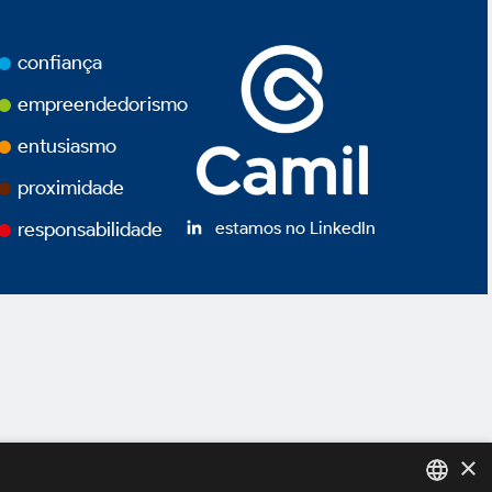
confiança
empreendedorismo
entusiasmo
proximidade
estamos no LinkedIn
responsabilidade
×
ivacidade
Termos de Uso
Powered by
MZ