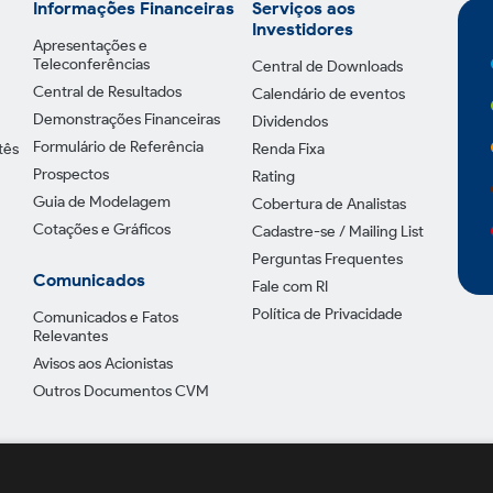
Informações Financeiras
Serviços aos
Investidores
Apresentações e
Teleconferências
Central de Downloads
Central de Resultados
Calendário de eventos
Demonstrações Financeiras
Dividendos
Formulário de Referência
tês
Renda Fixa
Prospectos
Rating
Guia de Modelagem
Cobertura de Analistas
Cotações e Gráficos
Cadastre-se / Mailing List
Perguntas Frequentes
Comunicados
Fale com RI
Política de Privacidade
Comunicados e Fatos
Relevantes
Avisos aos Acionistas
Outros Documentos CVM
Política de Pr