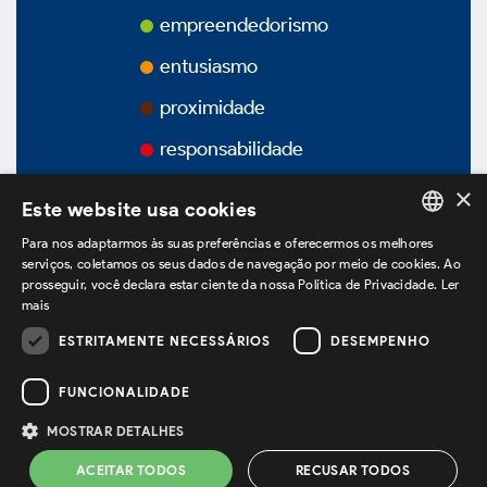
Prêmios
empreendedorismo
entusiasmo
Vídeos
proximidade
Podcasts
responsabilidade
×
Este website usa cookies
Para nos adaptarmos às suas preferências e oferecermos os melhores
PORTUGUESE
Governança Corporativa
serviços, coletamos os seus dados de navegação por meio de cookies. Ao
prosseguir, você declara estar ciente da nossa Política de Privacidade.
Ler
ENGLISH
mais
SPANISH
ESTRITAMENTE NECESSÁRIOS
DESEMPENHO
estamos no LinkedIn
Visão Geral
FUNCIONALIDADE
Estatuto Social
MOSTRAR DETALHES
Política de Privacidade
Termos de Uso
ACEITAR TODOS
RECUSAR TODOS
Powered by
MZ