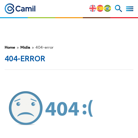
Perfil Corporativo
Nossas Marcas
Home
»
Mídia
»
404-error
Estratégia e Vantagens
404-ERROR
Competitivas
Fatores de Risco
M&A e Mercado de Capitais
ESG
Prêmios