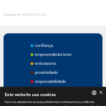
Vídeos
Atualizado em 15/07/2017 às 12:24
Podcasts
confiança
Governança Corporativa
empreendedorismo
entusiasmo
proximidade
Visão Geral
responsabilidade
Estatuto Social
×
Este website usa cookies
Estrutura Acionária
Para nos adaptarmos às suas preferências e oferecermos os melhores
PORTUGUESE