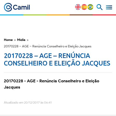
Perfil Corporativo
Nossas Marcas
Home
»
Mídia
»
20170228 – AGE – Renúncia Conselheiro e Eleição Jacques
Estratégia e Vantagens
20170228 – AGE – RENÚNCIA
Competitivas
CONSELHEIRO E ELEIÇÃO JACQUES
Fatores de Risco
20170228 - AGE - Renúncia Conselheiro e Eleição
M&A e Mercado de Capitais
Jacques
ESG
Atualizado em 20/12/2017 às 06:41