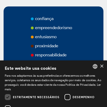
Prêmios
Vídeos
confiança
Podcasts
empreendedorismo
entusiasmo
proximidade
responsabilidade
Governança Corporativa
×
Este website usa cookies
Para nos adaptarmos às suas preferências e oferecermos os melhores
Visão Geral
PORTUGUESE
serviços, coletamos os seus dados de navegação por meio de cookies. Ao
prosseguir, você declara estar ciente da nossa Política de Privacidade.
Ler
ENGLISH
mais
Estatuto Social
SPANISH
ESTRITAMENTE NECESSÁRIOS
DESEMPENHO
estamos no LinkedIn
Estrutura Acionária