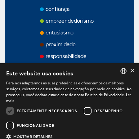
Prêmios
confiança
Vídeos
empreendedorismo
entusiasmo
Podcasts
proximidade
responsabilidade
×
Este website usa cookies
Governança Corporativa
Para nos adaptarmos às suas preferências e oferecermos os melhores
PORTUGUESE
serviços, coletamos os seus dados de navegação por meio de cookies. Ao
prosseguir, você declara estar ciente da nossa Política de Privacidade.
Ler
ENGLISH
Visão Geral
mais
SPANISH
ESTRITAMENTE NECESSÁRIOS
DESEMPENHO
estamos no LinkedIn
Estatuto Social
FUNCIONALIDADE
Estrutura Acionária
MOSTRAR DETALHES