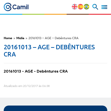
Perfil Corporativo
Nossas Marcas
Home
»
Mídia
»
20161013 – AGE – Debêntures CRA
20161013 – AGE – DEBÊNTURES
Estratégia e Vantagens
CRA
Competitivas
Fatores de Risco
20161013 - AGE - Debêntures CRA
M&A e Mercado de Capitais
Atualizado em 20/12/2017 às 06:38
ESG