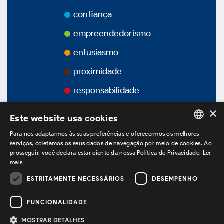
Prêmios
confiança
Vídeos
empreendedorismo
entusiasmo
Podcasts
proximidade
responsabilidade
×
Este website usa cookies
Governança Corporativa
Para nos adaptarmos às suas preferências e oferecermos os melhores
PORTUGUESE
serviços, coletamos os seus dados de navegação por meio de cookies. Ao
prosseguir, você declara estar ciente da nossa Política de Privacidade.
Ler
ENGLISH
Visão Geral
mais
SPANISH
ESTRITAMENTE NECESSÁRIOS
DESEMPENHO
estamos no LinkedIn
Estatuto Social
FUNCIONALIDADE
Estrutura Acionária
MOSTRAR DETALHES