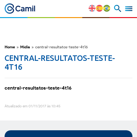
Perfil Corporativo
Nossas Marcas
Home
»
Mídia
»
central-resultatos-teste-4t16
CENTRAL-RESULTATOS-TESTE-
Estratégia e Vantagens
4T16
Competitivas
Fatores de Risco
central-resultatos-teste-4t16
M&A e Mercado de Capitais
Atualizado em 01/11/2017 às 10:45
ESG