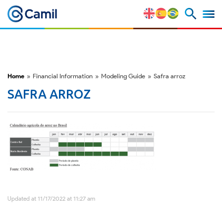
Corporate Profile
Our Brands
Home
»
Financial Information
»
Modeling Guide
»
Safra arroz
SAFRA ARROZ
Strategy and Competitive
Advantages
Risk Factors
M&A and Securities Market
ESG
Updated at 11/17/2022 at 11:27 am