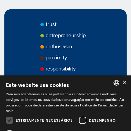
Awards
Videos
trust
Podcasts
entrepreneurship
enthusiasm
proximity
Corporate Governance
responsibility
×
Este website usa cookies
Overview
Para nos adaptarmos às suas preferências e oferecermos os melhores
PORTUGUESE
serviços, coletamos os seus dados de navegação por meio de cookies. Ao
prosseguir, você declara estar ciente da nossa Política de Privacidade.
Ler
ENGLISH
Bylaws
mais
SPANISH
ESTRITAMENTE NECESSÁRIOS
DESEMPENHO
we are on LinkedIn
Ownership Structure