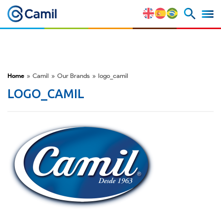
Corporate Profile
Our Brands
Home
»
Camil
»
Our Brands
»
logo_camil
Strategy and Competitive
LOGO_CAMIL
Advantages
Risk Factors
M&A and Securities Market
ESG
Awards