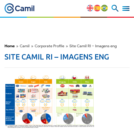
Corporate Profile
Our Brands
Home
»
Camil
»
Corporate Profile
»
Site Camil RI – Imagens eng
Strategy and Competitive
SITE CAMIL RI – IMAGENS ENG
Advantages
Risk Factors
M&A and Securities Market
ESG
Awards